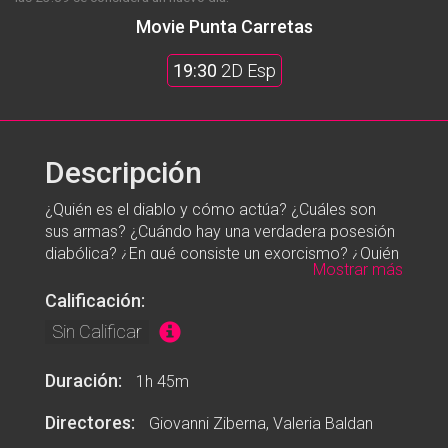
Movie Punta Carretas
19:30
2D Esp
Descripción
¿Quién es el diablo y cómo actúa? ¿Cuáles son
sus armas? ¿Cuándo hay una verdadera posesión
diabólica? ¿En qué consiste un exorcismo? ¿Quién
Mostrar más
es el exorcista? Este docudrama pretende dar
respuesta a estas y otras preguntas, ahondando
Calificación:
en los distintos aspectos de la posesión diabólica
Sin Calificar
y del exorcismo, y mostrando tanto su desarrollo
como su significado. La película, que incluye
Duración:
1h 45m
también algunas intervenciones del padre Gabriele
Amorth, cuenta con el patrocinio de Asociación
Directores:
Giovanni Ziberna,
Valeria Baldan
Internacional de Exorcistas, y se distingue como la