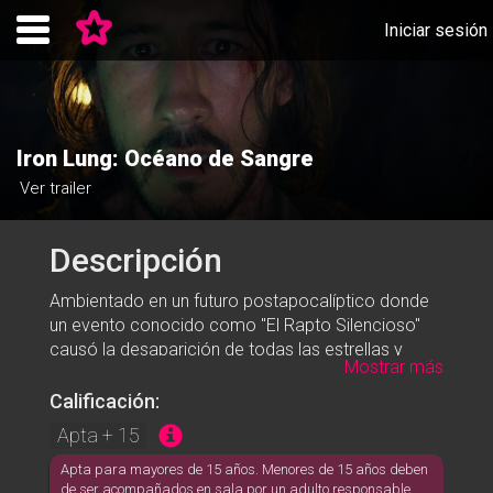
Iniciar sesión
Iron Lung: Océano de Sangre
Ver trailer
Descripción
Ambientado en un futuro postapocalíptico donde
un evento conocido como "El Rapto Silencioso"
causó la desaparición de todas las estrellas y
Mostrar más
planetas habitables del universo, un convicto es
enviado a explorar un océano de sangre
Calificación:
descubierto en una luna desolada, utilizando un
Apta + 15
pequeño submarino apodado "Iron Lung".
Apta para mayores de 15 años. Menores de 15 años deben
de ser acompañados en sala por un adulto responsable.