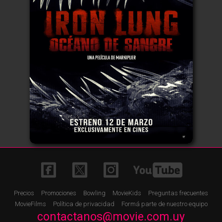
Precios
Promociones
Bowling
MovieKids
Preguntas frecuentes
MovieFilms
Política de privacidad
Formá parte de nuestro equipo
contactanos@movie.com.uy