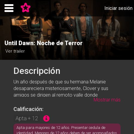
Iniciar sesión
Until Dawn: Noche de Terror
Ver trailer
Descripción
Un año después de que su hermana Melanie
desapareciera misteriosamente, Clover y sus
amigos se dirigen al remoto valle donde
Mostrar más
desapareció en busca de respuestas. Explorando
un centro de visitantes abandonado, se encuentran
Calificación:
acechados por un asesino enmascarado y son
Apta + 12
asesinados horriblemente uno a uno... sólo para
despertar y encontrarse de nuevo al principio de la
Apta para mayores de 12 años. Presentar cedula de
identidad. Menores de 12 años deben de ser acompañados