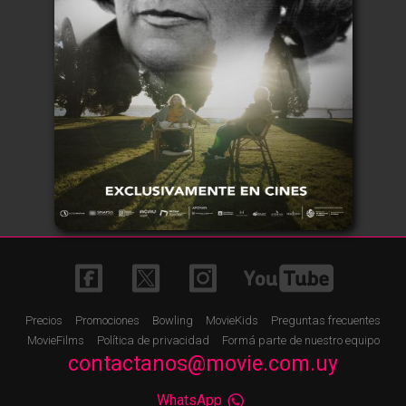
Precios
Promociones
Bowling
MovieKids
Preguntas frecuentes
MovieFilms
Política de privacidad
Formá parte de nuestro equipo
contactanos@movie.com.uy
WhatsApp