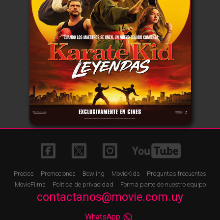
Precios
Promociones
Bowling
MovieKids
Preguntas frecuentes
MovieFilms
Política de privacidad
Formá parte de nuestro equipo
contactanos@movie.com.uy
WhatsApp