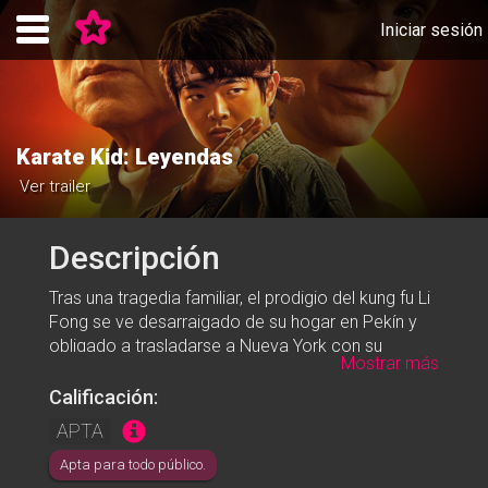
Iniciar sesión
Karate Kid: Leyendas
Ver trailer
Descripción
Tras una tragedia familiar, el prodigio del kung fu Li
Fong se ve desarraigado de su hogar en Pekín y
obligado a trasladarse a Nueva York con su
Mostrar más
madre. Li lucha por dejar atrás su pasado mientras
intenta encajar con sus nuevos compañeros de
Calificación:
clase y, aunque no quiere pelear, los problemas
APTA
parecen encontrarlo en todas partes. Cuando un
nuevo amigo necesita su ayuda, Li se presenta a
Apta para todo público.