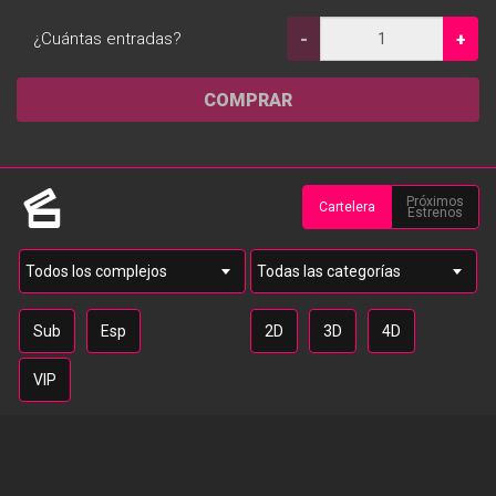
¿Cuántas entradas?
-
+
COMPRAR
Próximos
Cartelera
Estrenos
Sub
Esp
2D
3D
4D
VIP
Disponible